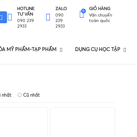
HOTLINE
ZALO
GIỎ HÀNG
0
TƯ VẤN
090
Vận chuyển
090 239
239
toàn quốc
2933
2933
HÓA MỸ PHẨM-TẠP PHẨM
DỤNG CỤ HỌC TẬP
 nhất
Cũ nhất