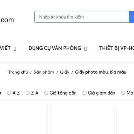
 VIẾT
DỤNG CỤ VĂN PHÒNG
THIẾT BỊ VP-
Trang chủ
Sản phẩm
Giấy
Giấy photo màu, bìa màu
/
/
/
p
A-Z
Z-A
Giá tăng dần
Giá giảm dần
Mới