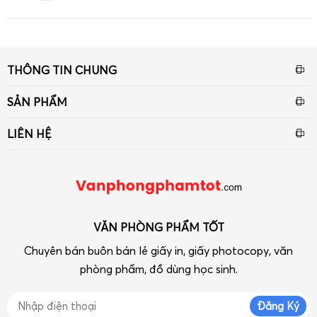
THÔNG TIN CHUNG
Giới thiệu
SẢN PHẨM
Tin tức
Giấy
LIÊN HỆ
Liên hệ - Góp ý
Bút viết - Mực viết
Số 33 ngõ 90 Khuất Duy Tiến, Thanh Xuân, Hà Nội
Chính sách
Dụng cụ văn phòng
Điện thoại: 090 239 2933
Tra cứu hóa đơn điện tử
Thiết bị VP-Hóa Mỹ Phẩm-Tạp phẩm
vpptot@gmail.com
Dụng cụ học tập
VĂN PHÒNG PHẨM TỐT
Chuyên bán buôn bán lẻ giấy in, giấy photocopy, văn
phòng phẩm, đồ dùng học sinh.
Đăng Ký