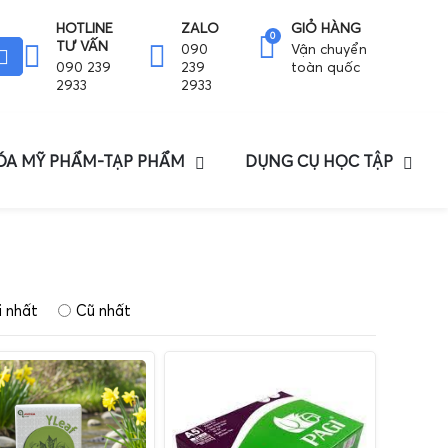
HOTLINE
ZALO
GIỎ HÀNG
0
TƯ VẤN
090
Vận chuyển
090 239
239
toàn quốc
2933
2933
HÓA MỸ PHẨM-TẠP PHẨM
DỤNG CỤ HỌC TẬP
 nhất
Cũ nhất