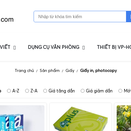
 VIẾT
DỤNG CỤ VĂN PHÒNG
THIẾT BỊ VP-
Trang chủ
Sản phẩm
Giấy
Giấy in, photocopy
/
/
/
p
A-Z
Z-A
Giá tăng dần
Giá giảm dần
Mới