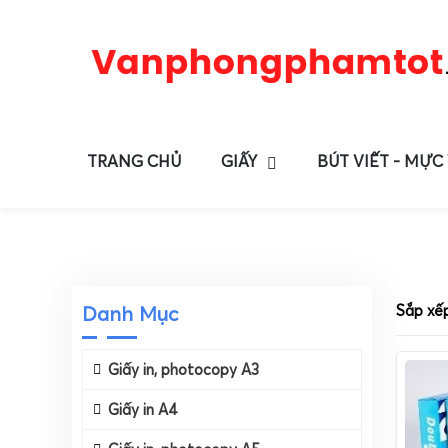
TRANG CHỦ
GIẤY
BÚT VIẾT - MỰC
Danh Mục
Sắp xế
Giấy in, photocopy A3
Giấy in A4