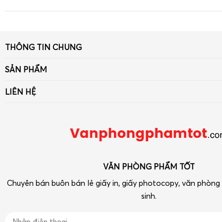
THÔNG TIN CHUNG
Giới thiệu
SẢN PHẨM
Tin tức
Giấy
LIÊN HỆ
Liên hệ - Góp ý
Bút viết - Mực viết
Số 33 ngõ 90 Khuất Duy Tiến, Thanh Xuân, Hà Nội
Chính sách
Dụng cụ văn phòng
Điện thoại: 090 239 2933
Tra cứu hóa đơn điện tử
Thiết bị VP-Hóa Mỹ Phẩm-Tạp phẩm
vpptot@gmail.com
Dụng cụ học tập
VĂN PHÒNG PHẨM TỐT
Chuyên bán buôn bán lẻ giấy in, giấy photocopy, văn phòn
sinh.