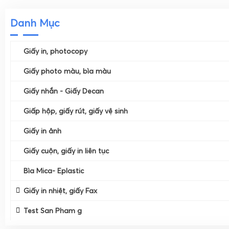
Danh Mục
Giấy in, photocopy
Giấy photo màu, bìa màu
Giấy In, Photocopy A3
Giấy nhắn - Giấy Decan
Giấy Photo Màu
Giấy In A4
Giấp hộp, giấy rút, giấy vệ sinh
Giấy Đề Can
Bìa Màu
Giấy In, Photocopy A5
Giấy in ảnh
Giấy Rút- Giấy Hộp
Giấy Nhắn
Giấy cuộn, giấy in liên tục
Giấy In Ảnh 1 Mặt
Giấy Vệ Sinh
Bìa Mica- Eplastic
Giấy In Liên Tục
Giấy In Ảnh 2 Mặt
Giấy in nhiệt, giấy Fax
Bìa Kính - Bìa Mica
Giấy Cuộn- Giấy Khổ Lớn
Test San Pham g
Giấy Eplastic