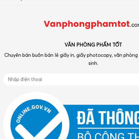
Bút viết - Mực viết
Số 33 ngõ 90 Khuất Duy Tiến, Thanh Xuân, Hà Nội
Chính sách
Dụng cụ văn phòng
Điện thoại: 090 239 2933
Tra cứu hóa đơn điện tử
Thiết bị VP-Hóa Mỹ Phẩm-Tạp phẩm
vpptot@gmail.com
Dụng cụ học tập
VĂN PHÒNG PHẨM TỐT
Chuyên bán buôn bán lẻ giấy in, giấy photocopy, văn phòn
sinh.