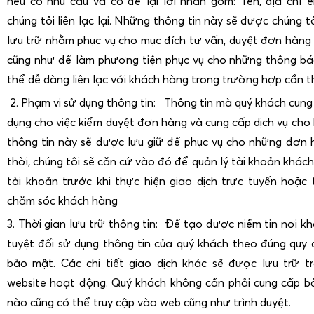
nếu có nhu cầu và có để lại lời nhắn gồm: Tên, địa chỉ e
chúng tôi liên lạc lại. Những thông tin này sẽ được chúng tô
lưu trữ nhằm phục vụ cho mục đích tư vấn, duyệt đơn hàng 
cũng như để làm phương tiện phục vụ cho những thông bá
thể dễ dàng liên lạc với khách hàng trong trường hợp cần th
2. Phạm vi sử dụng thông tin: Thông tin mà quý khách cung 
dụng cho việc kiểm duyệt đơn hàng và cung cấp dịch vụ ch
thông tin này sẽ được lưu giữ để phục vụ cho những đơn 
thời, chúng tôi sẽ căn cứ vào đó để quản lý tài khoản khác
tài khoản trước khi thực hiện giao dịch trực tuyến hoặc
chăm sóc khách hàng
3. Thời gian lưu trữ thông tin: Để tạo được niềm tin nơi k
tuyệt đối sử dụng thông tin của quý khách theo đúng quy 
bảo mật. Các chi tiết giao dịch khác sẽ được lưu trữ tr
website hoạt động. Quý khách không cần phải cung cấp bấ
nào cũng có thể truy cập vào web cũng như trình duyệt.