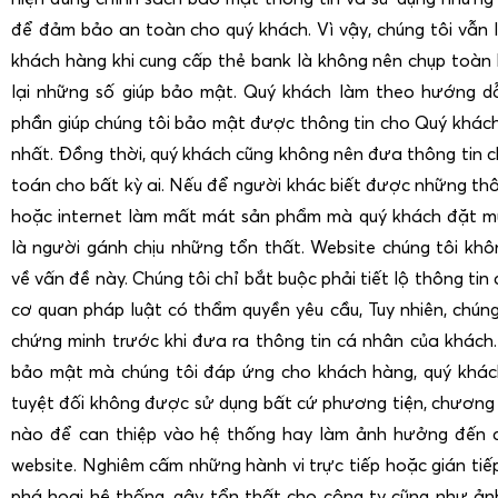
để đảm bảo an toàn cho quý khách. Vì vậy, chúng tôi vẫn lu
khách hàng khi cung cấp thẻ bank là không nên chụp toàn
lại những số giúp bảo mật. Quý khách làm theo hướng d
phần giúp chúng tôi bảo mật được thông tin cho Quý khác
nhất. Đồng thời, quý khách cũng không nên đưa thông tin ch
toán cho bất kỳ ai. Nếu để người khác biết được những thô
hoặc internet làm mất mát sản phẩm mà quý khách đặt mu
là người gánh chịu những tổn thất. Website chúng tôi khô
về vấn đề này. Chúng tôi chỉ bắt buộc phải tiết lộ thông tin
cơ quan pháp luật có thẩm quyền yêu cầu, Tuy nhiên, chúng
chứng minh trước khi đưa ra thông tin cá nhân của khách.
bảo mật mà chúng tôi đáp ứng cho khách hàng, quý khách
tuyệt đối không được sử dụng bất cứ phương tiện, chương 
nào để can thiệp vào hệ thống hay làm ảnh hưởng đến cấ
website. Nghiêm cấm những hành vi trực tiếp hoặc gián tiếp
phá hoại hệ thống, gây tổn thất cho công ty cũng như ả