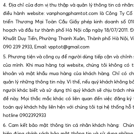
4. Địa chỉ của đơn vị thu thập và quản lý thông tin cá nhâ
điều hành website: vanphongphamtot.com là Công Ty Cổ
triển Thương Mại Toàn Cầu Giấy phép kinh doanh số 01
hoạch và đầu tư thành phố Hà Nội cấp ngày 18/07/2011. Đị
Khuất Duy Tiến, Phường Thanh Xuân, Thành phố Hà Nội, Vi
090 239 2933, Email: vpptot@gmail.com
5. Phương tiện và công cụ để người dùng tiếp cận và chỉnh 
của mình. Khi mua hàng tại website, chúng tôi không có t
khoản và mật khẩu mua hàng của khách hàng. Chỉ có ch
quản lý những thông tin này. Vì thế, nếu quý khách không b
người khác biết và sử dụng thì quý khách sẽ chịu trách nhi
đề này. Mọi thắc mắc khác có liên quan đến việc đăng ký
toán quý khách hãy liên hện với chúng tôi tại hệ thống hỗ 
hotline 0902392933
6. Cam kết bảo mật thông tin cá nhân khách hàng: Chún
hiện đúng chính sách bảo mật thông tin và sử dụng những