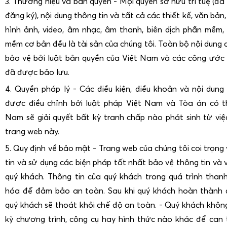
3. Thương hiệu và bản quyền - Mọi quyền sở hữu trí tuệ (đ
đăng ký), nội dung thông tin và tất cả các thiết kế, văn bả
hình ảnh, video, âm nhạc, âm thanh, biên dịch phần mềm
mềm cơ bản đều là tài sản của chúng tôi. Toàn bộ nội dung
bảo vệ bởi luật bản quyền của Việt Nam và các công ước 
đã được bảo lưu.
4. Quyền pháp lý - Các điều kiện, điều khoản và nội dun
được điều chỉnh bởi luật pháp Việt Nam và Tòa án có t
Nam sẽ giải quyết bất kỳ tranh chấp nào phát sinh từ việ
trang web này.
5. Quy định về bảo mật - Trang web của chúng tôi coi trọng
tin và sử dụng các biện pháp tốt nhất bảo vệ thông tin và 
quý khách. Thông tin của quý khách trong quá trình tha
hóa để đảm bảo an toàn. Sau khi quý khách hoàn thành q
quý khách sẽ thoát khỏi chế độ an toàn. - Quý khách khô
kỳ chương trình, công cụ hay hình thức nào khác để can 