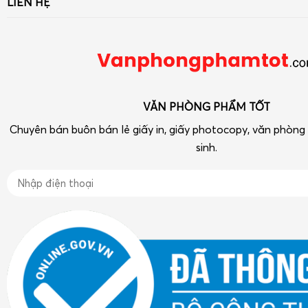
LIÊN HỆ
Liên hệ - Góp ý
Bút viết - Mực viết
Số 33 ngõ 90 Khuất Duy Tiến, Thanh Xuân, Hà Nội
Chính sách
Dụng cụ văn phòng
Điện thoại: 090 239 2933
Tra cứu hóa đơn điện tử
Thiết bị VP-Hóa Mỹ Phẩm-Tạp phẩm
vpptot@gmail.com
Dụng cụ học tập
VĂN PHÒNG PHẨM TỐT
Chuyên bán buôn bán lẻ giấy in, giấy photocopy, văn phòn
sinh.