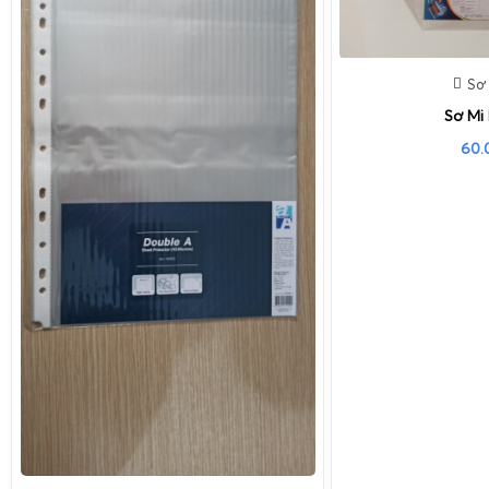
Sơ 
Sơ Mi
60.