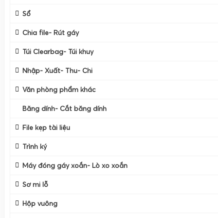
Sổ
Chia file- Rút gáy
Túi Clearbag- Túi khuy
Nhập- Xuất- Thu- Chi
Văn phòng phẩm khác
Băng dính- Cắt băng dính
File kẹp tài liệu
Băng Dính
Trình ký
Cắt Băng Dính
Máy đóng gáy xoắn- Lò xo xoắn
Sơ mi lỗ
Hộp vuông