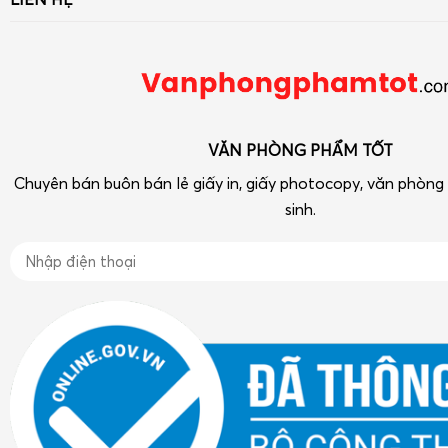
Liên hệ - Góp ý
Bút viết - Mực viết
Số 33 ngõ 90 Khuất Duy Tiến, Thanh Xuân, Hà Nội
Chính sách
Dụng cụ văn phòng
Điện thoại: 090 239 2933
Tra cứu hóa đơn điện tử
Thiết bị VP-Hóa Mỹ Phẩm-Tạp phẩm
vpptot@gmail.com
Dụng cụ học tập
VĂN PHÒNG PHẨM TỐT
Chuyên bán buôn bán lẻ giấy in, giấy photocopy, văn phòn
sinh.