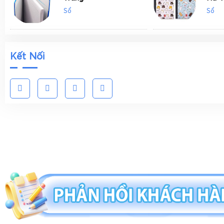
Sổ
Sổ
Kết Nối