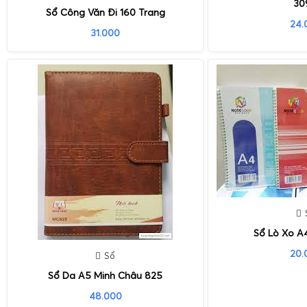
30
Sổ Công Văn Đi 160 Trang
24.
31.000
Sổ Lò Xo A
20.
Sổ
Sổ Da A5 Minh Châu 825
48.000