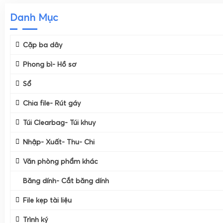
Danh Mục
Cặp ba dây
Phong bì- Hồ sơ
Sổ
Chia file- Rút gáy
Túi Clearbag- Túi khuy
Nhập- Xuất- Thu- Chi
Văn phòng phẩm khác
Băng dính- Cắt băng dính
File kẹp tài liệu
Băng Dính
Trình ký
Cắt Băng Dính