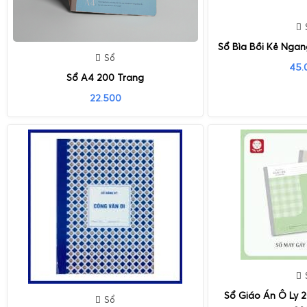
Sổ Bìa Bồi Kẻ Nga
Sổ
45.
Sổ A4 200 Trang
22.500
Sổ Giáo Án Ô Ly 2
Sổ