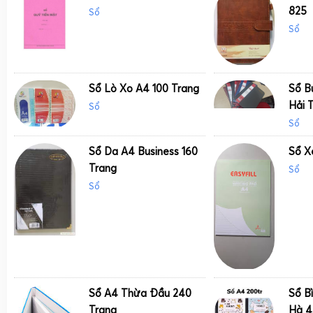
825
Sổ
Sổ
Sổ Lò Xo A4 100 Trang
Sổ B
Hải 
Sổ
Sổ
Sổ Da A4 Business 160
Sổ X
Trang
Sổ
Sổ
Sổ A4 Thừa Đầu 240
Sổ B
Trang
Hà 4