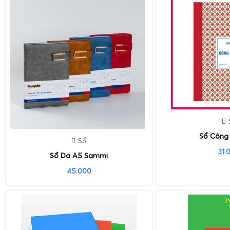
Sổ Công
Sổ
31.
Sổ Da A5 Sammi
45.000