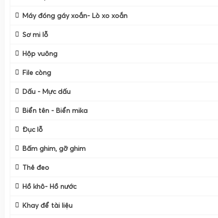
Máy đóng gáy xoắn- Lò xo xoắn
Sơ mi lỗ
Hộp vuông
File còng
Dấu - Mực dấu
Biển tên - Biển mika
Đục lỗ
Bấm ghim, gỡ ghim
Thẻ đeo
Hồ khô- Hồ nước
Khay để tài liệu