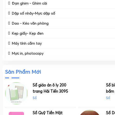
Đạn ghim - Ghim cài
Dập số nhảy-Mực dập số
Dao - Kéo văn phòng
Kẹp giấy- Kẹp đen
Máy tính cầm tay
Mực in, photocopy
Sản Phẩm Mới
Sổ giáo án ô ly 200
Sổ bì
trang Hải Tiến 3095
bấm 
Sổ
Sổ
Sổ Quỹ Tiền Mặt
Sổ D