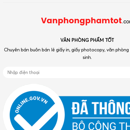
Bút viết - Mực viết
Số 33 ngõ 90 Khuất Duy Tiến, Thanh Xuân, Hà Nội
Chính sách
Dụng cụ văn phòng
Điện thoại: 090 239 2933
Tra cứu hóa đơn điện tử
Thiết bị VP-Hóa Mỹ Phẩm-Tạp phẩm
vpptot@gmail.com
Dụng cụ học tập
VĂN PHÒNG PHẨM TỐT
Chuyên bán buôn bán lẻ giấy in, giấy photocopy, văn phòn
sinh.