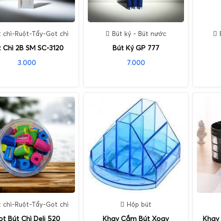
t chì-Ruột-Tẩy-Gọt chì
Bút ký - Bút nước
t Chì 2B SM SC-3120
Bút Ký GP 777
3.000
7.000
t chì-Ruột-Tẩy-Gọt chì
Hộp bút
t Bút Chì Deli 520
Khay Cắm Bút Xoay
Khay