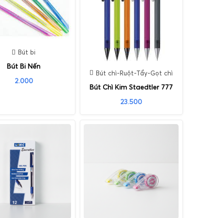
Bút bi
Bút Bi Nến
Bút chì-Ruột-Tẩy-Gọt chì
2.000
Bút Chì Kim Staedtler 777
23.500