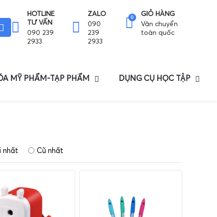
HOTLINE
ZALO
GIỎ HÀNG
0
TƯ VẤN
090
Vận chuyển
090 239
239
toàn quốc
2933
2933
HÓA MỸ PHẨM-TẠP PHẨM
DỤNG CỤ HỌC TẬP
 nhất
Cũ nhất