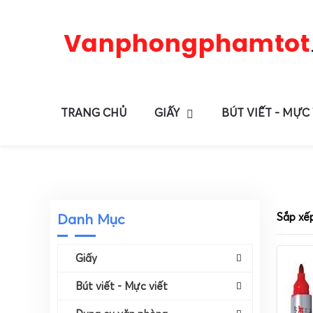
TRANG CHỦ
GIẤY
BÚT VIẾT - MỰC
Danh Mục
Sắp xế
Giấy
Bút viết - Mực viết
Giấy In, Photocopy