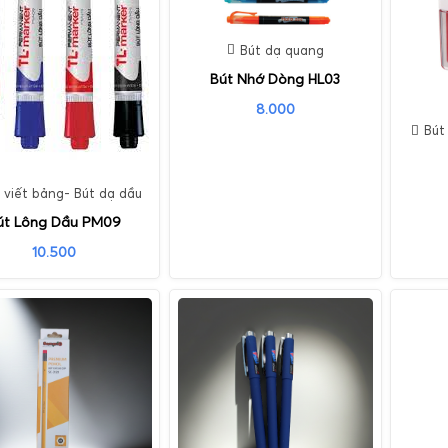
Bút dạ quang
Bút Nhớ Dòng HL03
8.000
Bút
 viết bảng- Bút dạ dầu
út Lông Dầu PM09
10.500