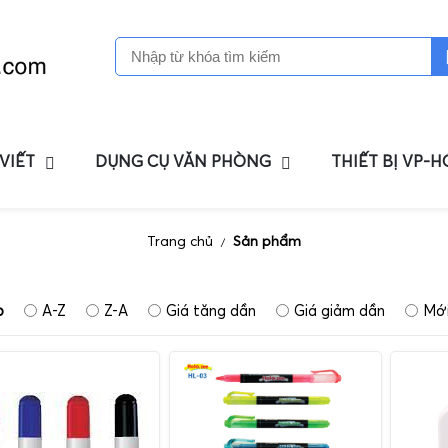
 VIẾT
DỤNG CỤ VĂN PHÒNG
THIẾT BỊ VP-
Trang chủ
Sản phẩm
/
p
A-Z
Z-A
Giá tăng dần
Giá giảm dần
Mới