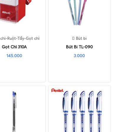
 chì-Ruột-Tẩy-Gọt chì
Bút bi
Gọt Chì 310A
Bút Bi TL-090
145.000
3.000