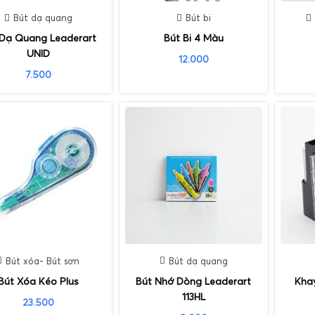
Bút dạ quang
Bút bi
 Dạ Quang Leaderart
Bút Bi 4 Màu
UNID
12.000
7.500
Bút xóa- Bút sơn
Bút dạ quang
Bút Xóa Kéo Plus
Bút Nhớ Dòng Leaderart
Khay
113HL
23.500