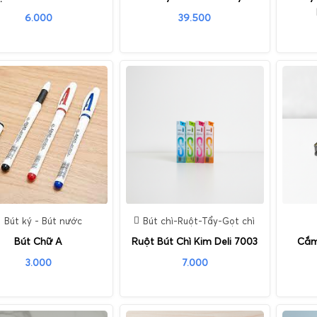
6.000
39.500
Bút ký - Bút nước
Bút chì-Ruột-Tẩy-Gọt chì
Bút Chữ A
Ruột Bút Chì Kim Deli 7003
Cắm
3.000
7.000