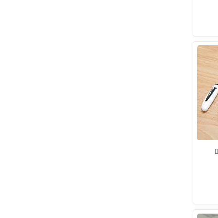
Dập Số Nhảy-Mực Dập Số
Dao - Kéo Văn Phòng
Kẹp Giấy- Kẹp Đen
Máy Tính Cầm Tay
Mực In, Photocopy