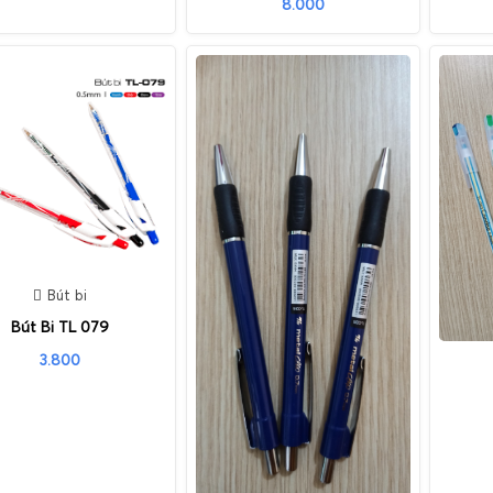
8.000
Bút bi
Bút Bi TL 079
3.800