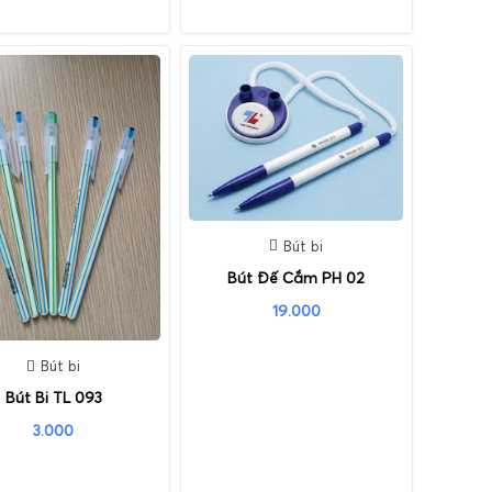
Bút bi
Bút Đế Cắm PH 02
19.000
Bút bi
Bút Bi TL 093
3.000