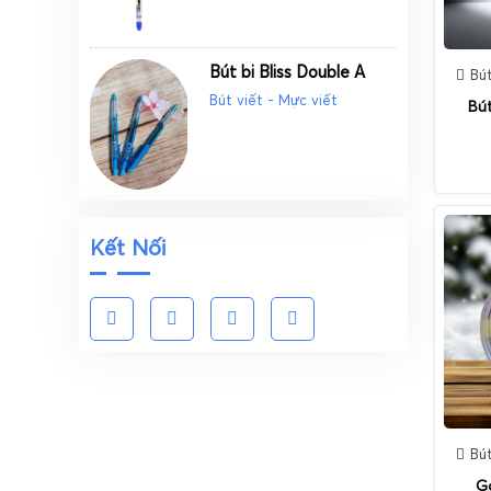
Sơ Mi Lỗ
Bút bi Bliss Double A
Bú
Hộp Vuông
Bút viết - Mực viết
Bú
File Còng
Dấu - Mực Dấu
Biển Tên - Biển Mika
Kết Nối
Đục Lỗ
Bấm Ghim, Gỡ Ghim
Thẻ Đeo
Hồ Khô- Hồ Nước
Khay Để Tài Liệu
Bú
Đạn Ghim - Ghim Cài
Gọ