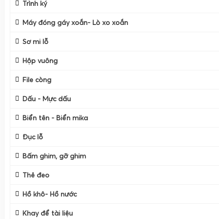
Trình ký
Cắt Băng Dính
Máy đóng gáy xoắn- Lò xo xoắn
Sơ mi lỗ
Hộp vuông
File còng
Dấu - Mực dấu
Biển tên - Biển mika
Đục lỗ
Bấm ghim, gỡ ghim
Thẻ đeo
Hồ khô- Hồ nước
Khay để tài liệu