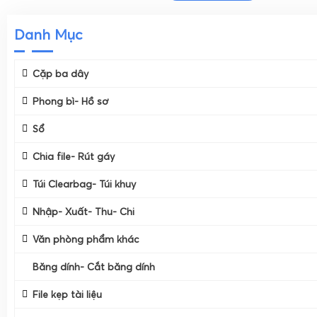
Danh Mục
Cặp ba dây
Phong bì- Hồ sơ
Sổ
Chia file- Rút gáy
Túi Clearbag- Túi khuy
Nhập- Xuất- Thu- Chi
Văn phòng phẩm khác
Băng dính- Cắt băng dính
File kẹp tài liệu
Băng Dính