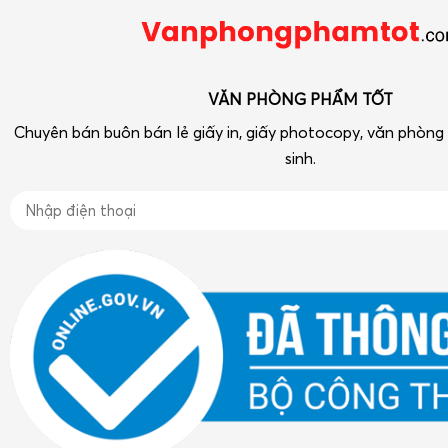
Điện thoại: 090 239 2933
Tra cứu hóa đơn điện tử
Thiết bị VP-Hóa Mỹ Phẩm-Tạp phẩm
vpptot@gmail.com
Dụng cụ học tập
VĂN PHÒNG PHẨM TỐT
Chuyên bán buôn bán lẻ giấy in, giấy photocopy, văn phòn
sinh.