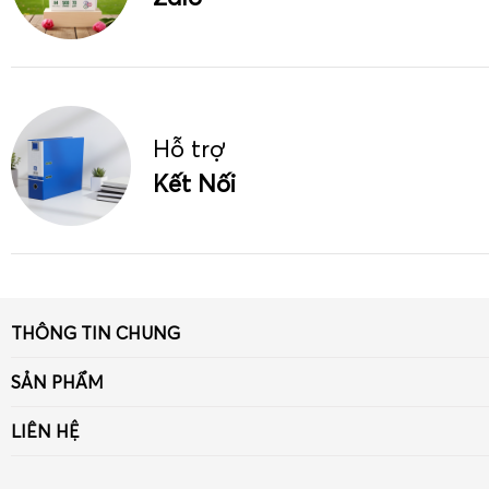
Hỗ trợ
Kết Nối
THÔNG TIN CHUNG
Giới thiệu
SẢN PHẨM
Tin tức
Giấy
LIÊN HỆ
Liên hệ - Góp ý
Bút viết - Mực viết
Số 33 ngõ 90 Khuất Duy Tiến, Thanh Xuân, Hà Nội
Chính sách
Dụng cụ văn phòng