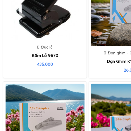
Đục lỗ
Đạn ghim - 
Bấm Lỗ 9670
Đạn Ghim KW
435.000
26.