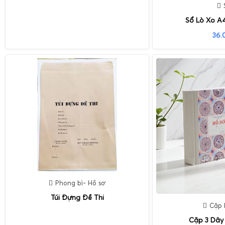
Sổ Lò Xo A
36.
Phong bì- Hồ sơ
Túi Đựng Đề Thi
Cặp 
Cặp 3 Dây