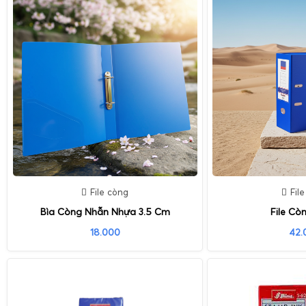
File còng
Fil
Bìa Còng Nhẫn Nhựa 3.5 Cm
File Cò
18.000
42.