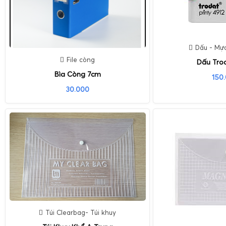
Dấu - Mự
File còng
Dấu Tro
Bìa Còng 7cm
150
30.000
Túi Clearbag- Túi khuy