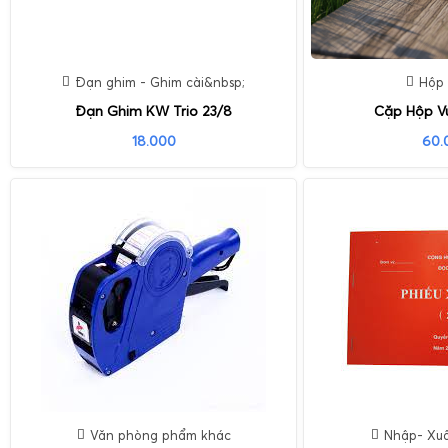
Đạn ghim - Ghim cài&nbsp;
Hộp
Đạn Ghim KW Trio 23/8
Cặp Hộp V
18.000
60.
Văn phòng phẩm khác
Nhập- Xuấ