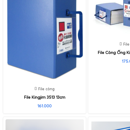
Fil
File Còng Ống K
175
File còng
File Kingjim 3513 13cm
161.000