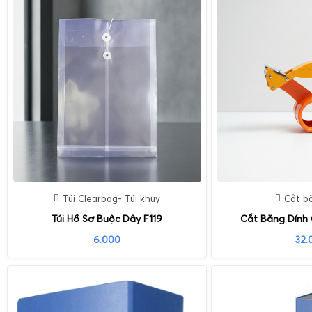
Túi Clearbag- Túi khuy
Cắt b
Túi Hồ Sơ Buộc Dây F119
Cắt Băng Dính
6.000
32.