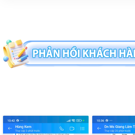
Biển Tên - Biển Mika
Đục Lỗ
Bấm Ghim, Gỡ Ghim
Thẻ Đeo
Hồ Khô- Hồ Nước
Khay Để Tài Liệu
Đạn Ghim - Ghim Cài
Dập Số Nhảy-Mực Dập Số
Dao - Kéo Văn Phòng
Kẹp Giấy- Kẹp Đen
Máy Tính Cầm Tay