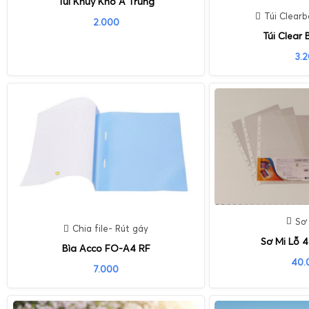
Túi Khuy Khổ A Trung
Túi Clearb
2.000
Túi Clear
3.
Sơ 
Chia file- Rút gáy
Sơ Mi Lỗ 
Bìa Acco FO-A4 RF
40.
7.000