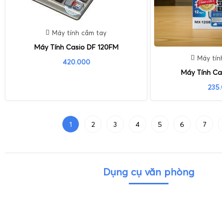
Máy tính cầm tay
Máy Tính Casio DF 120FM
Máy tín
420.000
Máy Tính Ca
235
1
2
3
4
5
6
7
Dụng cụ văn phòng