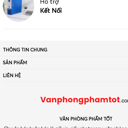
Hỗ trợ
Kết Nối
THÔNG TIN CHUNG
Giới thiệu
SẢN PHẨM
Tin tức
Giấy
LIÊN HỆ
Liên hệ - Góp ý
Bút viết - Mực viết
Số 33 ngõ 90 Khuất Duy Tiến, Thanh Xuân, Hà Nội
Chính sách
Dụng cụ văn phòng
Điện thoại: 090 239 2933
Tra cứu hóa đơn điện tử
Thiết bị VP-Hóa Mỹ Phẩm-Tạp phẩm
vpptot@gmail.com
Dụng cụ học tập
VĂN PHÒNG PHẨM TỐT