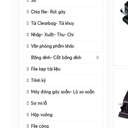
Sổ
Chia file- Rút gáy
Túi Clearbag- Túi khuy
Nhập- Xuất- Thu- Chi
Văn phòng phẩm khác
Băng dính- Cắt băng dính
File kẹp tài liệu
Băng Dính
Trình ký
Cắt Băng Dính
Máy đóng gáy xoắn- Lò xo xoắn
Sơ mi lỗ
Hộp vuông
File còng