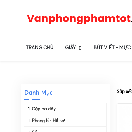
TRANG CHỦ
GIẤY
BÚT VIẾT - MỰC
Danh Mục
Sắp xế
Cặp ba dây
Phong bì- Hồ sơ