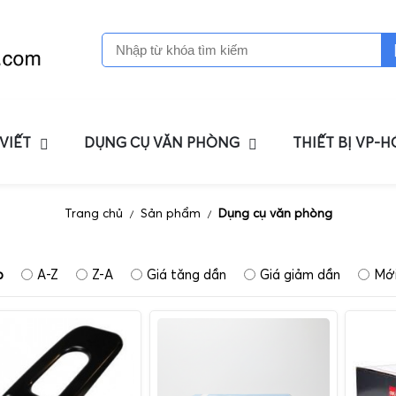
 VIẾT
DỤNG CỤ VĂN PHÒNG
THIẾT BỊ VP-
Trang chủ
Sản phẩm
Dụng cụ văn phòng
/
/
p
A-Z
Z-A
Giá tăng dần
Giá giảm dần
Mới