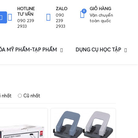
HOTLINE
ZALO
GIỎ HÀNG
0
TƯ VẤN
090
Vận chuyển
090 239
239
toàn quốc
2933
2933
HÓA MỸ PHẨM-TẠP PHẨM
DỤNG CỤ HỌC TẬP
 nhất
Cũ nhất