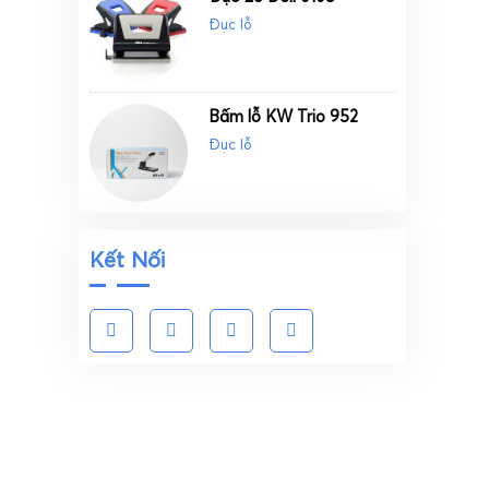
Đục lỗ
Bấm lỗ KW Trio 952
Đục lỗ
Kết Nối