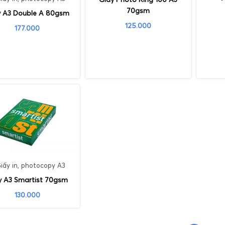
70gsm
y A3 Double A 80gsm
125.000
177.000
iấy in, photocopy A3
y A3 Smartist 70gsm
130.000