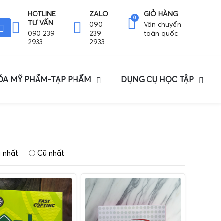
HOTLINE
ZALO
GIỎ HÀNG
0
TƯ VẤN
090
Vận chuyển
090 239
239
toàn quốc
2933
2933
HÓA MỸ PHẨM-TẠP PHẨM
DỤNG CỤ HỌC TẬP
 nhất
Cũ nhất