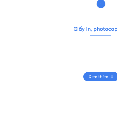
1
Giấy in, photoco
Xem thêm