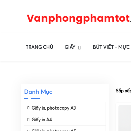
TRANG CHỦ
GIẤY
BÚT VIẾT - MỰC
Danh Mục
Sắp xế
Giấy in, photocopy A3
Giấy in A4