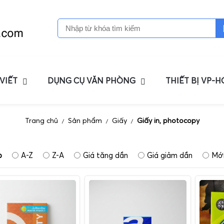
 VIẾT
DỤNG CỤ VĂN PHÒNG
THIẾT BỊ VP-
Trang chủ
Sản phẩm
Giấy
Giấy in, photocopy
/
/
/
p
A-Z
Z-A
Giá tăng dần
Giá giảm dần
Mới