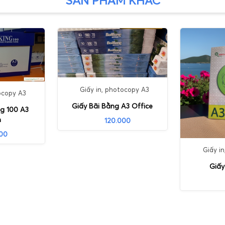
SẢN PHẨM KHÁC
Giấy in, photocopy A3
ocopy A3
Giấy Bãi Bằng A3 Office
ng 100 A3
m
120.000
000
Giấy i
Giấy