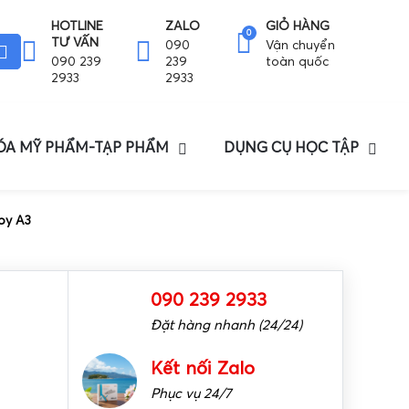
HOTLINE
ZALO
GIỎ HÀNG
0
TƯ VẤN
090
Vận chuyển
090 239
239
toàn quốc
2933
2933
HÓA MỸ PHẨM-TẠP PHẨM
DỤNG CỤ HỌC TẬP
py A3
090 239 2933
Đặt hàng nhanh (24/24)
Kết nối Zalo
Phục vụ 24/7