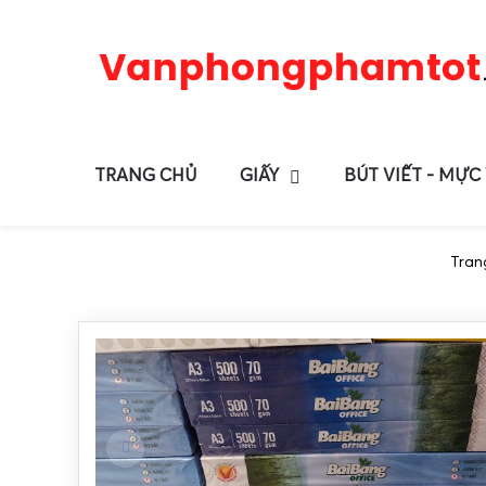
TRANG CHỦ
GIẤY
BÚT VIẾT - MỰC
Tran