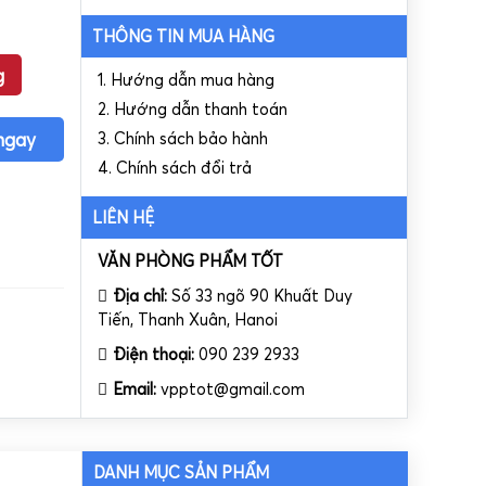
THÔNG TIN MUA HÀNG
g
1. Hướng dẫn mua hàng
2. Hướng dẫn thanh toán
ngay
3. Chính sách bảo hành
4. Chính sách đổi trả
LIÊN HỆ
VĂN PHÒNG PHẨM TỐT
Địa chỉ:
Số 33 ngõ 90 Khuất Duy
Tiến, Thanh Xuân, Hanoi
Điện thoại:
090 239 2933
Email:
vpptot@gmail.com
DANH MỤC SẢN PHẨM