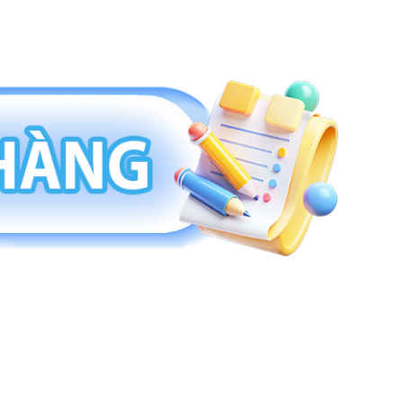
Khay Để Tài Liệu
Kẹp Giấy- Kẹp Đen
Đạn Ghim - Ghim Cài
Máy Tính Cầm Tay
Dập Số Nhảy-Mực Dập Số
Mực In, Photocopy
Dao - Kéo Văn Phòng
Kẹp Giấy- Kẹp Đen
Máy Tính Cầm Tay
Mực In, Photocopy