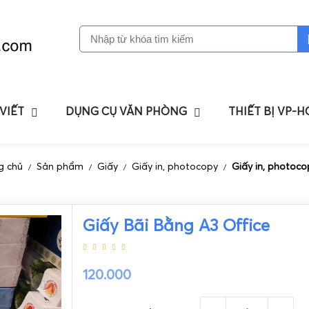
 VIẾT
DỤNG CỤ VĂN PHÒNG
THIẾT BỊ VP-
g chủ
Sản phẩm
Giấy
Giấy in, photocopy
Giấy in, photoco
/
/
/
/
Giấy Bãi Bằng A3 Office
120.000