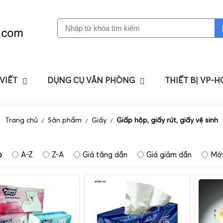
 VIẾT
DỤNG CỤ VĂN PHÒNG
THIẾT BỊ VP-
Trang chủ
Sản phẩm
Giấy
Giấp hộp, giấy rút, giấy vệ sinh
/
/
/
p
A-Z
Z-A
Giá tăng dần
Giá giảm dần
Mới