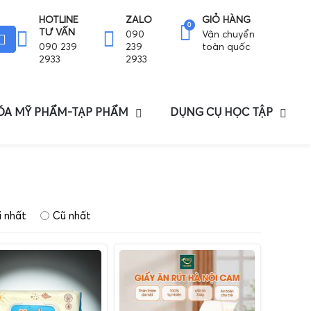
HOTLINE
ZALO
GIỎ HÀNG
0
TƯ VẤN
090
Vận chuyển
090 239
239
toàn quốc
2933
2933
HÓA MỸ PHẨM-TẠP PHẨM
DỤNG CỤ HỌC TẬP
 nhất
Cũ nhất