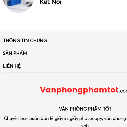
Kết Nối
THÔNG TIN CHUNG
Giới thiệu
SẢN PHẨM
Tin tức
Giấy
LIÊN HỆ
Liên hệ - Góp ý
Bút viết - Mực viết
Số 33 ngõ 90 Khuất Duy Tiến, Thanh Xuân, Hà Nội
Chính sách
Dụng cụ văn phòng
Điện thoại: 090 239 2933
Tra cứu hóa đơn điện tử
Thiết bị VP-Hóa Mỹ Phẩm-Tạp phẩm
vpptot@gmail.com
Dụng cụ học tập
VĂN PHÒNG PHẨM TỐT
Chuyên bán buôn bán lẻ giấy in, giấy photocopy, văn phòn
sinh.