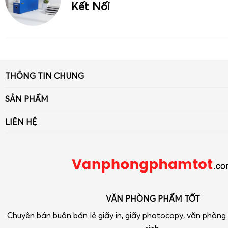
Kết Nối
THÔNG TIN CHUNG
Giới thiệu
SẢN PHẨM
Tin tức
Giấy
LIÊN HỆ
Liên hệ - Góp ý
Bút viết - Mực viết
Số 33 ngõ 90 Khuất Duy Tiến, Thanh Xuân, Hà Nội
Chính sách
Dụng cụ văn phòng
Điện thoại: 090 239 2933
Tra cứu hóa đơn điện tử
Thiết bị VP-Hóa Mỹ Phẩm-Tạp phẩm
vpptot@gmail.com
Dụng cụ học tập
VĂN PHÒNG PHẨM TỐT
Chuyên bán buôn bán lẻ giấy in, giấy photocopy, văn phòn