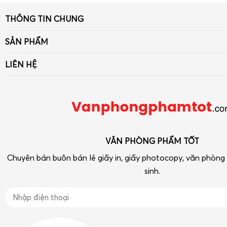
THÔNG TIN CHUNG
Giới thiệu
SẢN PHẨM
Tin tức
Giấy
LIÊN HỆ
Liên hệ - Góp ý
Bút viết - Mực viết
Số 33 ngõ 90 Khuất Duy Tiến, Thanh Xuân, Hà Nội
Chính sách
Dụng cụ văn phòng
Điện thoại: 090 239 2933
Tra cứu hóa đơn điện tử
Thiết bị VP-Hóa Mỹ Phẩm-Tạp phẩm
vpptot@gmail.com
Dụng cụ học tập
VĂN PHÒNG PHẨM TỐT
Chuyên bán buôn bán lẻ giấy in, giấy photocopy, văn phòn
sinh.