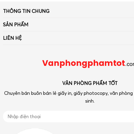
THÔNG TIN CHUNG
Giới thiệu
SẢN PHẨM
Tin tức
Giấy
LIÊN HỆ
Liên hệ - Góp ý
Bút viết - Mực viết
Số 33 ngõ 90 Khuất Duy Tiến, Thanh Xuân, Hà Nội
Chính sách
Dụng cụ văn phòng
Điện thoại: 090 239 2933
Tra cứu hóa đơn điện tử
Thiết bị VP-Hóa Mỹ Phẩm-Tạp phẩm
vpptot@gmail.com
Dụng cụ học tập
VĂN PHÒNG PHẨM TỐT
Chuyên bán buôn bán lẻ giấy in, giấy photocopy, văn phòn
sinh.