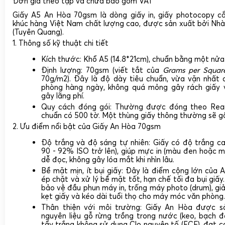
Đơn giá theo tập và chưa bao gồm VAT
Giấy A5 An Hòa 70gsm
là dòng giấy in, giấy photocopy c
khúc hàng Việt Nam chất lượng cao, được sản xuất bởi
Nhà
(Tuyên Quang).
1. Thông số kỹ thuật chi tiết
Kích thước:
Khổ
A5
(
14.8*21cm
), chuẩn bằng một nửa
Định lượng:
70gsm
(viết tắt của
Grams per Squar
70g/m2
). Đây là độ dày tiêu chuẩn, vừa vặn nhất 
phòng hàng ngày, không quá mỏng gây rách giấy 
gây lãng phí.
Quy cách đóng gói:
Thường được đóng theo
Re
chuẩn có
500 tờ
. Một thùng giấy thông thường sẽ g
2. Ưu điểm nổi bật của Giấy An Hòa 70gsm
Độ trắng và độ sáng tự nhiên:
Giấy có độ trắng c
90 - 92% ISO trở lên), giúp mực in (màu đen hoặc mà
dễ đọc, không gây lóa mắt khi nhìn lâu.
Bề mặt mịn, ít bụi giấy:
Đây là điểm cộng lớn của 
ép chặt và xử lý bề mặt tốt, hạn chế tối đa bụi giấy. 
bảo vệ đầu phun máy in, trống máy photo (drum)
, gi
kẹt giấy và kéo dài tuổi thọ cho máy móc văn phòng.
Thân thiện với môi trường:
Giấy An Hòa được sả
nguyên liệu gỗ rừng trồng trong nước (keo, bạch đ
tẩy trắng không sử dụng Clo nguyên tố (ECF), đạt c