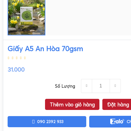
Giấy A5 An Hòa 70gsm
31.000
Số Lượng
Thêm vào giỏ hàng
Đặt hàng
090 2392 933
C