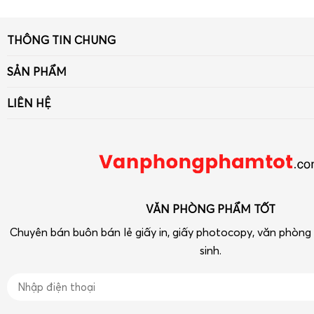
THÔNG TIN CHUNG
Giới thiệu
SẢN PHẨM
Tin tức
Giấy
LIÊN HỆ
Liên hệ - Góp ý
Bút viết - Mực viết
Số 33 ngõ 90 Khuất Duy Tiến, Thanh Xuân, Hà Nội
Chính sách
Dụng cụ văn phòng
Điện thoại: 090 239 2933
Tra cứu hóa đơn điện tử
Thiết bị VP-Hóa Mỹ Phẩm-Tạp phẩm
vpptot@gmail.com
Dụng cụ học tập
VĂN PHÒNG PHẨM TỐT
Chuyên bán buôn bán lẻ giấy in, giấy photocopy, văn phòn
sinh.