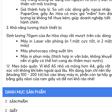
thiện với môi trường.
Giá thành hợp lý:
So với các dòng giấy ngoại nhập
PaperOne, giấy An Hòa có mức giá "mềm" hơn đá
lượng lại không hề thua kém, giúp doanh nghiệp tiết 
hành chính.
3. Khả năng tương thích thiết bị
Định lượng 70gsm của An Hòa chạy rất mượt trên các dòng
Máy in Laser văn phòng (in 1 mặt cực tốt, in 2 mặ
máy).
Máy photocopy công suất lớn.
Máy in phun màu (thích hợp in văn bản, không khuyến
nền vì giấy có thể hơi cong do thấm mực nước).
💡 Mẹo bảo quản:
Vì khổ A5 nhỏ và mỏng hơn A4, giấy rất 
xúc với không khí bên ngoài quá lâu. Khi dùng, bạn
chỉ nên lấ
(khoảng 100 - 200 tờ) bỏ vào khay máy in, phần còn lại hãy g
bằng giấy nilon của ram giấy và để nơi khô ráo nhé!
DANH MỤC SẢN PHẨM
SẢN PHẨM
Giấy
GIẤY