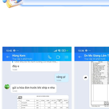
Máy Tính Cầm Tay
Mực In, Photocopy