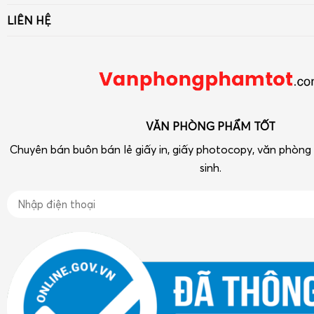
Giấy
LIÊN HỆ
Liên hệ - Góp ý
Bút viết - Mực viết
Số 33 ngõ 90 Khuất Duy Tiến, Thanh Xuân, Hà Nội
Chính sách
Dụng cụ văn phòng
Điện thoại: 090 239 2933
Tra cứu hóa đơn điện tử
Thiết bị VP-Hóa Mỹ Phẩm-Tạp phẩm
vpptot@gmail.com
Dụng cụ học tập
VĂN PHÒNG PHẨM TỐT
Chuyên bán buôn bán lẻ giấy in, giấy photocopy, văn phòn
sinh.