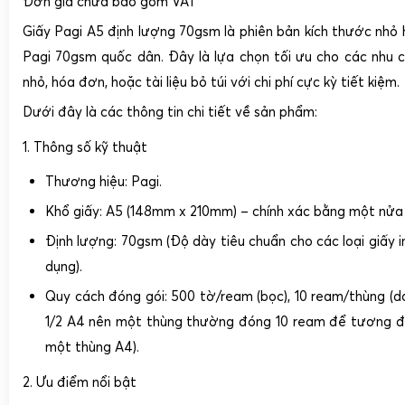
Đơn giá chưa bao gồm VAT
Giấy Pagi A5 định lượng 70gsm
là phiên bản kích thước nhỏ
Pagi 70gsm quốc dân. Đây là lựa chọn tối ưu cho các nhu c
nhỏ, hóa đơn, hoặc tài liệu bỏ túi với chi phí cực kỳ tiết kiệm.
Dưới đây là các thông tin chi tiết về sản phẩm:
1. Thông số kỹ thuật
Thương hiệu:
Pagi.
Khổ giấy:
A5 (148mm x 210mm) – chính xác bằng một nửa 
Định lượng:
70gsm
(Độ dày tiêu chuẩn cho các loại giấy 
dụng).
Quy cách đóng gói:
500 tờ/ream (bọc), 10 ream/thùng (d
1/2 A4 nên một thùng thường đóng 10 ream để tương 
một thùng A4).
2. Ưu điểm nổi bật