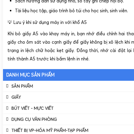
Sách hướng dẫn sử dụng nhỏ, sổ tay ghi chép nội bộ.
Tài liệu học tập, giáo trình bỏ túi
cho học sinh, sinh viên.
💡 Lưu ý khi sử dụng máy in với khổ A5
Khi bỏ giấy A5 vào khay máy in, bạn nhớ
điều chỉnh hai th
giấy
cho ôm sát vào cạnh giấy để giấy không bị xô lệch khi m
trạng in lệch chữ hoặc kẹt giấy. Đồng thời, nhớ cài đặt lại
tính thành
A5
trước khi bấm lệnh in nhé.
DANH MỤC SẢN PHẨM
SẢN PHẨM
Giấy
GIẤY
Bút Viết - Mực Viết
Giấy In, Photocopy
Giấy In, Photocopy
BÚT VIẾT - MỰC VIẾT
Dụng Cụ Văn Phòng
Hộp Bút
Giấy Photo Màu, Bìa Màu
Giấy Photo Màu, Bìa Màu
Giấy In, Photocopy A3
Hộp Bút
DỤNG CỤ VĂN PHÒNG
Thiết Bị VP-Hóa Mỹ Phẩm-Tạp Phẩm
Cặp Ba Dây
Giấy Nhắn - Giấy Decan
Bút Bi
Giấy Photo Màu
Bút Bi
Giấy Nhắn - Giấy Decan
Giấy In A4
Cặp Ba Dây
THIẾT BỊ VP-HÓA MỸ PHẨM-TẠP PHẨM